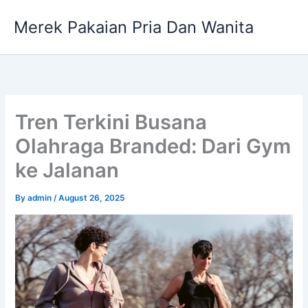
Skip
Merek Pakaian Pria Dan Wanita
to
content
Tren Terkini Busana
Olahraga Branded: Dari Gym
ke Jalanan
By
admin
/
August 26, 2025