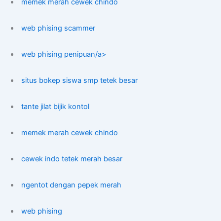
memek merah cewek chindo
web phising scammer
web phising penipuan/a>
situs bokep siswa smp tetek besar
tante jilat bijik kontol
memek merah cewek chindo
cewek indo tetek merah besar
ngentot dengan pepek merah
web phising