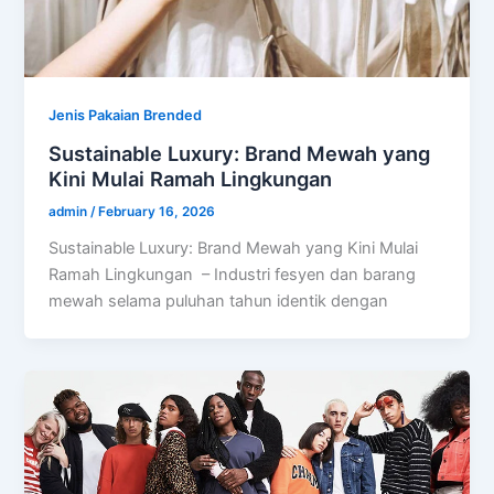
Jenis Pakaian Brended
Sustainable Luxury: Brand Mewah yang
Kini Mulai Ramah Lingkungan
admin
/
February 16, 2026
Sustainable Luxury: Brand Mewah yang Kini Mulai
Ramah Lingkungan – Industri fesyen dan barang
mewah selama puluhan tahun identik dengan