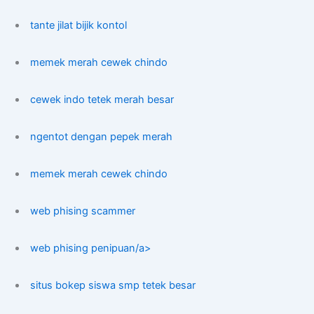
tante jilat bijik kontol
memek merah cewek chindo
cewek indo tetek merah besar
ngentot dengan pepek merah
memek merah cewek chindo
web phising scammer
web phising penipuan/a>
situs bokep siswa smp tetek besar