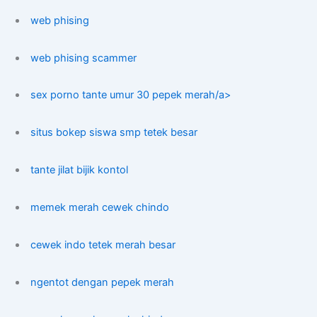
web phising
web phising scammer
sex porno tante umur 30 pepek merah/a>
situs bokep siswa smp tetek besar
tante jilat bijik kontol
memek merah cewek chindo
cewek indo tetek merah besar
ngentot dengan pepek merah