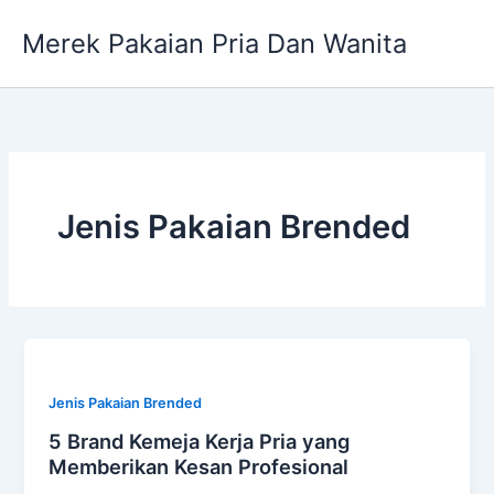
Skip
Merek Pakaian Pria Dan Wanita
to
content
Jenis Pakaian Brended
Jenis Pakaian Brended
5 Brand Kemeja Kerja Pria yang
Memberikan Kesan Profesional