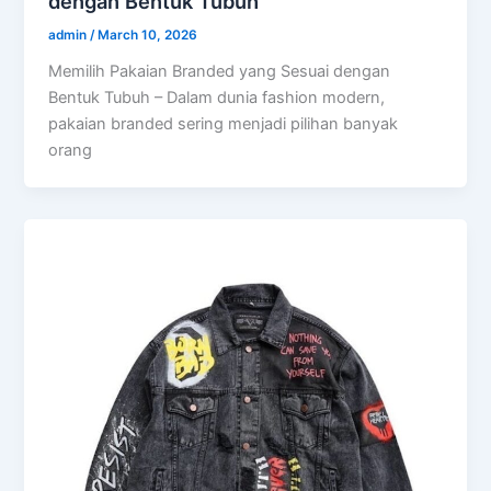
dengan Bentuk Tubuh
admin
/
March 10, 2026
Memilih Pakaian Branded yang Sesuai dengan
Bentuk Tubuh – Dalam dunia fashion modern,
pakaian branded sering menjadi pilihan banyak
orang