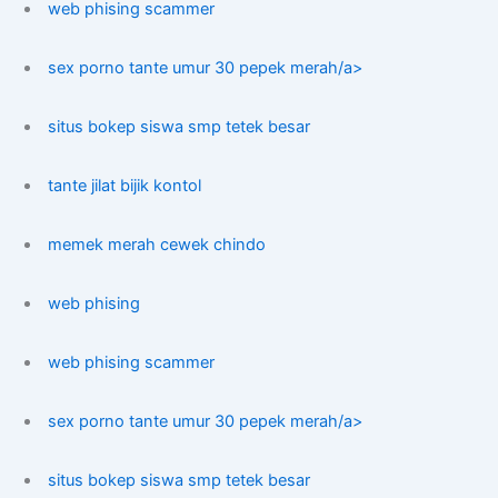
web phising scammer
sex porno tante umur 30 pepek merah/a>
situs bokep siswa smp tetek besar
tante jilat bijik kontol
memek merah cewek chindo
web phising
web phising scammer
sex porno tante umur 30 pepek merah/a>
situs bokep siswa smp tetek besar