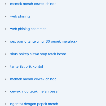
memek merah cewek chindo
web phising
web phising scammer
sex porno tante umur 30 pepek merah/a>
situs bokep siswa smp tetek besar
tante jilat bijik kontol
memek merah cewek chindo
cewek indo tetek merah besar
ngentot dengan pepek merah