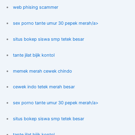
web phising scammer
sex porno tante umur 30 pepek merah/a>
situs bokep siswa smp tetek besar
tante jilat bijik kontol
memek merah cewek chindo
cewek indo tetek merah besar
sex porno tante umur 30 pepek merah/a>
situs bokep siswa smp tetek besar
tante jilat bijik kontol