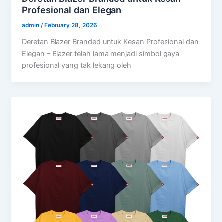
Profesional dan Elegan
admin
/
February 28, 2026
Deretan Blazer Branded untuk Kesan Profesional dan
Elegan – Blazer telah lama menjadi simbol gaya
profesional yang tak lekang oleh