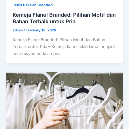
Jenis Pakaian Brended
Kemeja Flanel Branded: Pilihan Motif dan
Bahan Terbaik untuk Pria
admin
/
February 19, 2026
Kemeja Flanel Branded: Pilihan Motif dan Bahan
Terbaik untuk Pria – Kemeja flanel telah lama menjadi
item fesyen andalan pria