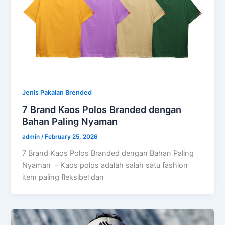
Jenis Pakaian Brended
7 Brand Kaos Polos Branded dengan
Bahan Paling Nyaman
admin
/
February 25, 2026
7 Brand Kaos Polos Branded dengan Bahan Paling
Nyaman – Kaos polos adalah salah satu fashion
item paling fleksibel dan