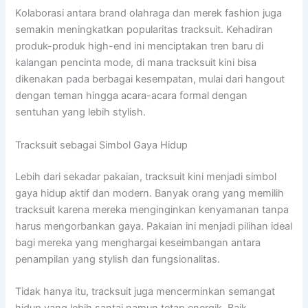
Kolaborasi antara brand olahraga dan merek fashion juga
semakin meningkatkan popularitas tracksuit. Kehadiran
produk-produk high-end ini menciptakan tren baru di
kalangan pencinta mode, di mana tracksuit kini bisa
dikenakan pada berbagai kesempatan, mulai dari hangout
dengan teman hingga acara-acara formal dengan
sentuhan yang lebih stylish.
Tracksuit sebagai Simbol Gaya Hidup
Lebih dari sekadar pakaian, tracksuit kini menjadi simbol
gaya hidup aktif dan modern. Banyak orang yang memilih
tracksuit karena mereka menginginkan kenyamanan tanpa
harus mengorbankan gaya. Pakaian ini menjadi pilihan ideal
bagi mereka yang menghargai keseimbangan antara
penampilan yang stylish dan fungsionalitas.
Tidak hanya itu, tracksuit juga mencerminkan semangat
hidup yang lebih santai namun tetap energik. Baik