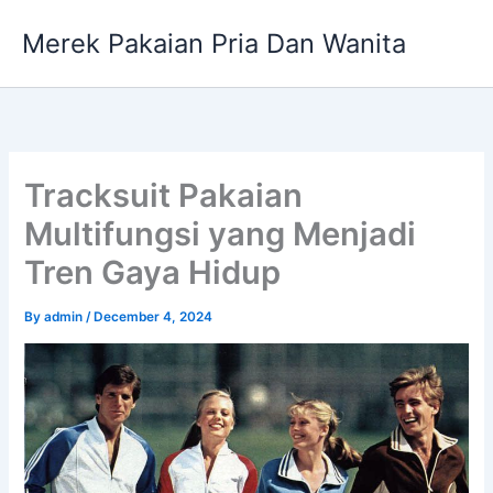
Skip
Merek Pakaian Pria Dan Wanita
to
content
Tracksuit Pakaian
Multifungsi yang Menjadi
Tren Gaya Hidup
By
admin
/
December 4, 2024