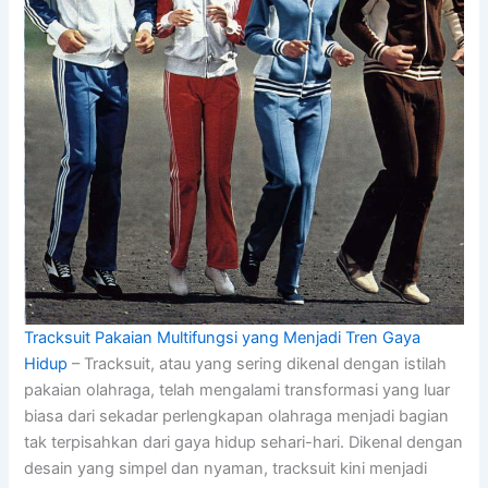
Tracksuit Pakaian Multifungsi yang Menjadi Tren Gaya
Hidup
– Tracksuit, atau yang sering dikenal dengan istilah
pakaian olahraga, telah mengalami transformasi yang luar
biasa dari sekadar perlengkapan olahraga menjadi bagian
tak terpisahkan dari gaya hidup sehari-hari. Dikenal dengan
desain yang simpel dan nyaman, tracksuit kini menjadi