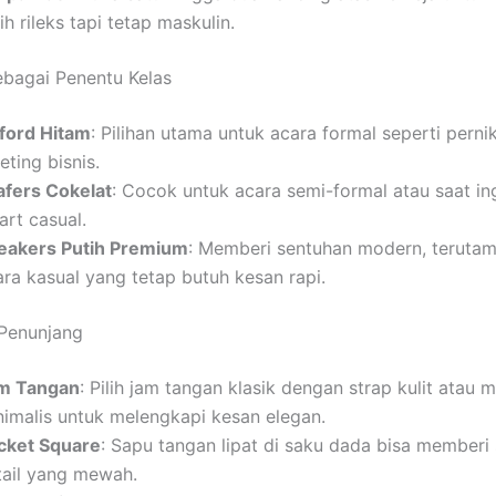
ih rileks tapi tetap maskulin.
ebagai Penentu Kelas
ford Hitam
: Pilihan utama untuk acara formal seperti perni
ting bisnis.
afers Cokelat
: Cocok untuk acara semi-formal atau saat in
art casual.
eakers Putih Premium
: Memberi sentuhan modern, terutam
ara kasual yang tetap butuh kesan rapi.
 Penunjang
m Tangan
: Pilih jam tangan klasik dengan strap kulit atau 
nimalis untuk melengkapi kesan elegan.
cket Square
: Sapu tangan lipat di saku dada bisa memberi
tail yang mewah.