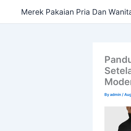
Skip
Merek Pakaian Pria Dan Wanit
to
content
Pandu
Setel
Moder
By
admin
/
Aug