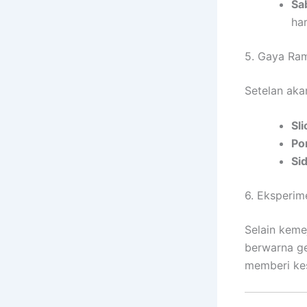
Sa
ha
5. Gaya Ra
Setelan aka
Sl
Po
Si
6. Eksperim
Selain keme
berwarna ge
memberi kes