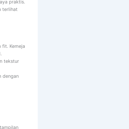
ya praktis.
terlihat
 fit. Kemeja
.
n tekstur
an dengan
 tampilan