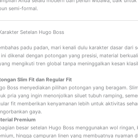
ampilan Anda selalu modern dan penuh wibawa, baik untuk
un semi-formal.
arakter Setelan Hugo Boss
bahas padu padan, mari kenali dulu karakter dasar dari 
ini dikenal dengan potongan yang presisi, material berkuali
yang mengikuti tren global tanpa meninggalkan kesan klasi
tongan Slim Fit dan Regular Fit
go Boss menyediakan pilihan potongan yang beragam. Slim
tuk pria yang ingin menonjolkan siluet tubuh ramping, seme
gular fit memberikan kenyamanan lebih untuk aktivitas sehar
ngorbankan gaya.
terial Premium
bagian besar setelan Hugo Boss menggunakan wol ringan, 
emium, hingga campuran linen yang membuatnya nyaman di