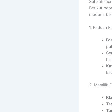
Setelah men
Berikut beb
modern, ber
1. Paduan K
Fo
pu
Se
hal
Ka
kao
2. Memilih 
Kla
Tr
Ta