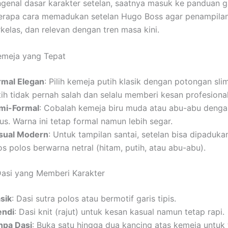
genal dasar karakter setelan, saatnya masuk ke panduan ga
erapa cara memadukan setelan Hugo Boss agar penampilan 
kelas, dan relevan dengan tren masa kini.
emeja yang Tepat
rmal Elegan
: Pilih kemeja putih klasik dengan potongan slim
tih tidak pernah salah dan selalu memberi kesan profesional
mi-Formal
: Cobalah kemeja biru muda atau abu-abu denga
us. Warna ini tetap formal namun lebih segar.
sual Modern
: Untuk tampilan santai, setelan bisa dipaduk
s polos berwarna netral (hitam, putih, atau abu-abu).
Dasi yang Memberi Karakter
sik
: Dasi sutra polos atau bermotif garis tipis.
endi
: Dasi knit (rajut) untuk kesan kasual namun tetap rapi.
npa Dasi
: Buka satu hingga dua kancing atas kemeja untuk