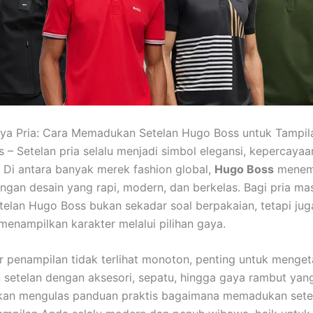
ya Pria: Cara Memadukan Setelan Hugo Boss untuk Tampi
 – Setelan pria selalu menjadi simbol elegansi, kepercayaan
 Di antara banyak merek fashion global,
Hugo Boss
menemp
ngan desain yang rapi, modern, dan berkelas. Bagi pria mas
elan Hugo Boss bukan sekadar soal berpakaian, tetapi jug
enampilkan karakter melalui pilihan gaya.
 penampilan tidak terlihat monoton, penting untuk menget
etelan dengan aksesori, sepatu, hingga gaya rambut yang
 akan mengulas panduan praktis bagaimana memadukan set