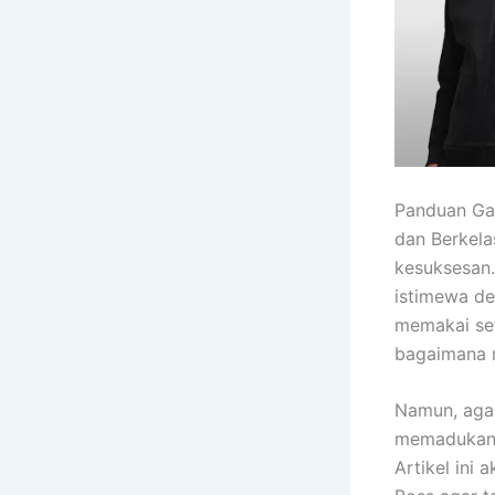
Panduan Ga
dan Berkelas
kesuksesan.
istimewa de
memakai set
bagaimana m
Namun, agar
memadukan s
Artikel ini