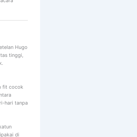
 acara
setelan Hugo
tas tinggi,
k.
 fit cocok
ntara
i-hari tanpa
katun
pakai di