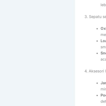
leb
3. Sepatu s
Ox
mee
Lo
sm
Sn
ac
4. Aksesori
Ja
mi
Po
de