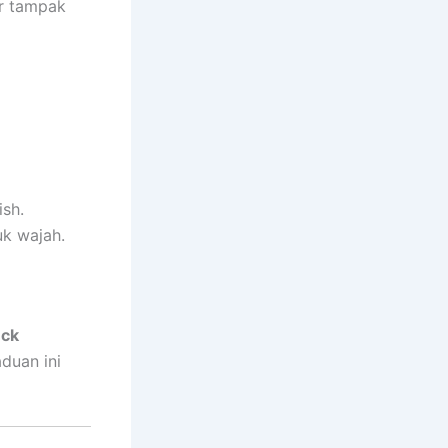
ar tampak
ish.
uk wajah.
eck
duan ini