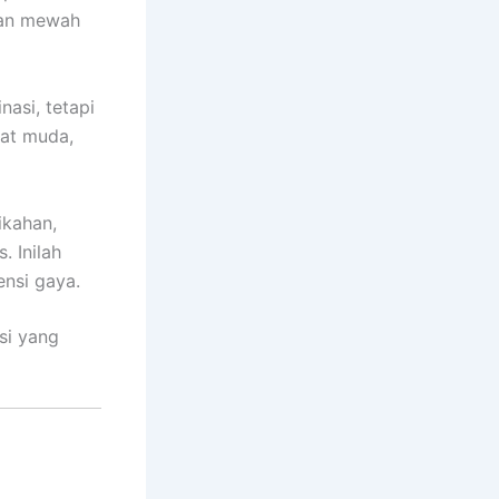
esan mewah
asi, tetapi
lat muda,
ikahan,
 Inilah
nsi gaya.
si yang