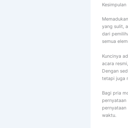
Kesimpulan
Memadukan s
yang sulit, 
dari pemilih
semua eleme
Kuncinya ad
acara resmi,
Dengan sedi
tetapi juga
Bagi pria m
pernyataan
pernyataan i
waktu.