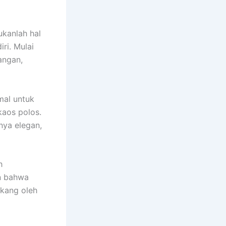
kanlah hal
ri. Mulai
tangan,
mal untuk
kaos polos.
nya elegan,
h
n bahwa
ekang oleh