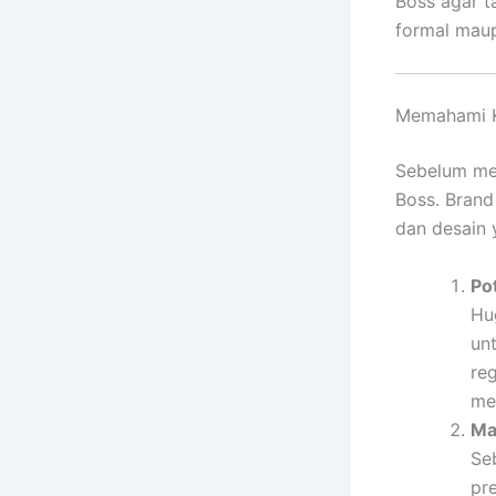
Boss agar t
formal maup
Memahami K
Sebelum mem
Boss. Brand 
dan desain 
Po
Hu
un
re
me
Ma
Se
pr