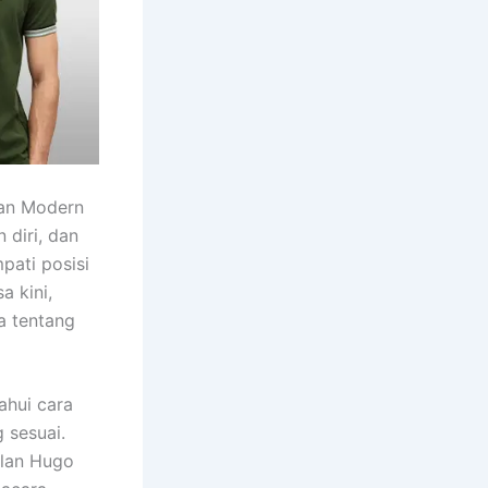
lan Modern
 diri, dan
ati posisi
a kini,
a tentang
ahui cara
 sesuai.
elan Hugo