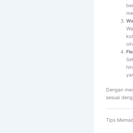
be
me
Wa
Wa
ko
oli
Fle
Se
hi
ya
Dengan mema
sesuai deng
Tips Memad