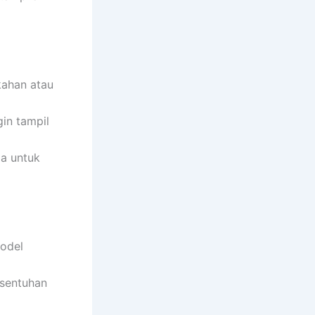
kahan atau
gin tampil
a untuk
model
 sentuhan