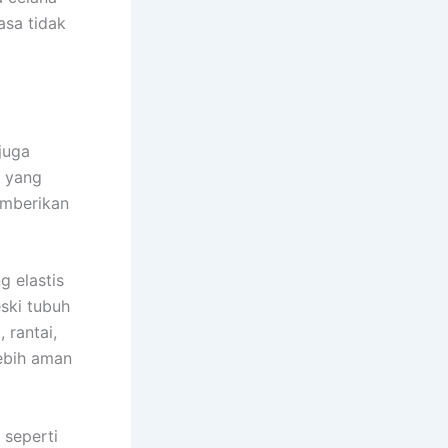
asa tidak
juga
a yang
emberikan
g elastis
ski tubuh
 rantai,
lebih aman
seperti