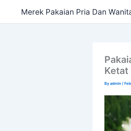
Skip
Merek Pakaian Pria Dan Wanit
to
content
Pakai
Ketat
By
admin
/
Feb