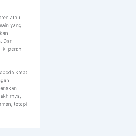
tren atau
esain yang
tkan
. Dari
liki peran
sepeda ketat
engan
genakan
akhirnya,
man, tetapi