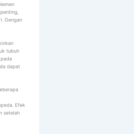
 elemen
 penting,
ri. Dengan
kinkan
tuk tubuh
 pada
eda dapat
Beberapa
epeda. Efek
 setelah