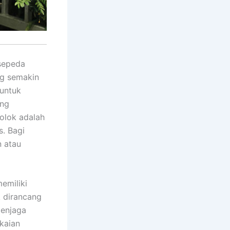
sepeda
ng semakin
 untuk
ang
olok adalah
. Bagi
n atau
emiliki
k dirancang
menjaga
kaian