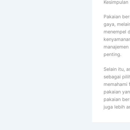
Kesimpulan
Pakaian ber
gaya, melai
menempel d
kenyamanan
manajemen ke
penting.
Selain itu,
sebagai pili
memahami fu
pakaian yan
pakaian ber
juga lebih a