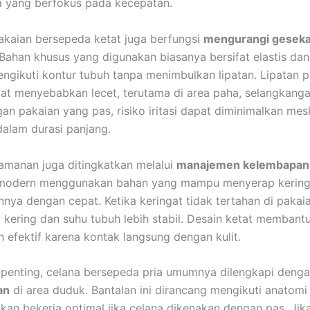
a yang berfokus pada kecepatan.
 pakaian bersepeda ketat juga berfungsi
mengurangi geseka
 Bahan khusus yang digunakan biasanya bersifat elastis dan
ngikuti kontur tubuh tanpa menimbulkan lipatan. Lipatan 
at menyebabkan lecet, terutama di area paha, selangkanga
gan pakaian yang pas, risiko iritasi dapat diminimalkan mes
alam durasi panjang.
manan juga ditingkatkan melalui
manajemen kelembapan
modern menggunakan bahan yang mampu menyerap kering
ya dengan cepat. Ketika keringat tidak tertahan di pakaia
a kering dan suhu tubuh lebih stabil. Desain ketat membant
h efektif karena kontak langsung dengan kulit.
 penting, celana bersepeda pria umumnya dilengkapi deng
an
di area duduk. Bantalan ini dirancang mengikuti anatomi
kan bekerja optimal jika celana dikenakan dengan pas. Jik