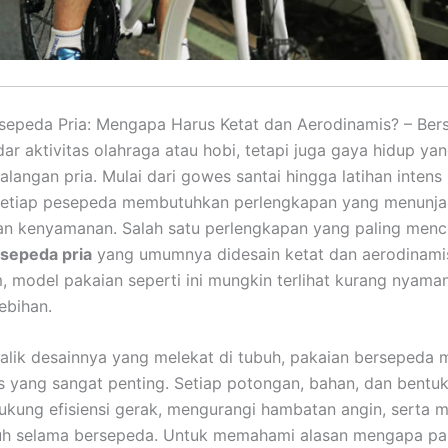
sepeda Pria: Mengapa Harus Ketat dan Aerodinamis? – Ber
ar aktivitas olahraga atau hobi, tetapi juga gaya hidup ya
alangan pria. Mulai dari gowes santai hingga latihan intens
 setiap pesepeda membutuhkan perlengkapan yang menunj
n kenyamanan. Salah satu perlengkapan yang paling menc
rsepeda pria
yang umumnya didesain ketat dan aerodinamis
 model pakaian seperti ini mungkin terlihat kurang nyama
ebihan.
alik desainnya yang melekat di tubuh, pakaian bersepeda m
is yang sangat penting. Setiap potongan, bahan, dan bentu
kung efisiensi gerak, mengurangi hambatan angin, serta 
buh selama bersepeda. Untuk memahami alasan mengapa pa