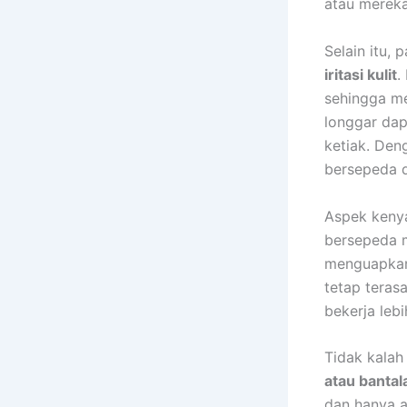
atau merek
Selain itu,
iritasi kulit
.
sehingga me
longgar dap
ketiak. Den
bersepeda d
Aspek kenya
bersepeda 
menguapkann
tetap teras
bekerja lebi
Tidak kalah
atau bantal
dan hanya a