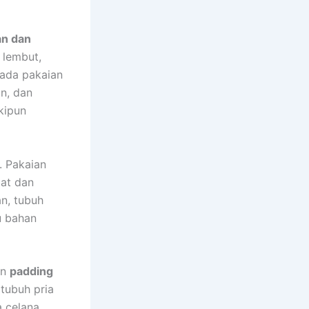
n dan
 lembut,
pada pakaian
n, dan
kipun
. Pakaian
at dan
n, tubuh
u bahan
an
padding
 tubuh pria
a celana