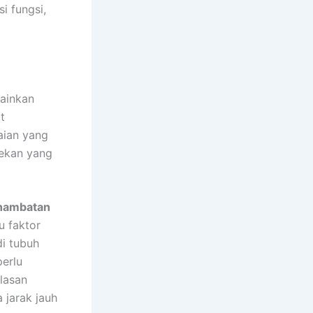
i fungsi,
lainkan
t
aian yang
sekan yang
hambatan
u faktor
i tubuh
perlu
lasan
 jarak jauh