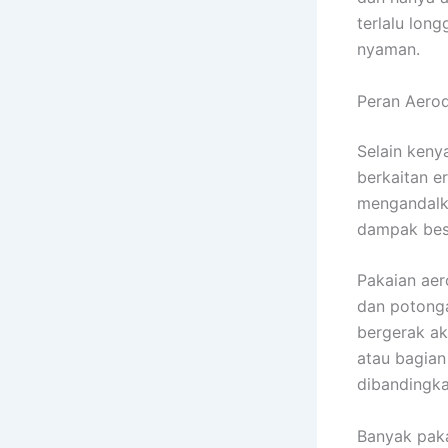
terlalu long
nyaman.
Peran Aero
Selain keny
berkaitan e
mengandalk
dampak besa
Pakaian ae
dan potonga
bergerak akt
atau bagian
dibandingka
Banyak paka