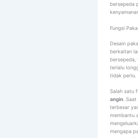
bersepeda pr
kenyamanan
Fungsi Paka
Desain paka
berkaitan 
bersepeda, 
terlalu lo
tidak perlu.
Salah satu 
angin
. Saat
terbesar ya
membantu al
mengeluarka
mengapa pak