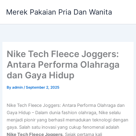
Skip
Merek Pakaian Pria Dan Wanita
to
content
Nike Tech Fleece Joggers:
Antara Performa Olahraga
dan Gaya Hidup
By
admin
/
September 2, 2025
Nike Tech Fleece Joggers: Antara Performa Olahraga dan
Gaya Hidup – Dalam dunia fashion olahraga, Nike selalu
menjadi pionir yang berhasil memadukan teknologi dengan
gaya. Salah satu inovasi yang cukup fenomenal adalah
Nike Tech Fleece Joggers
. Sejak pertama kali