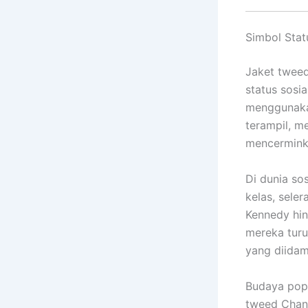
Simbol Stat
Jaket tweed
status sosi
menggunakan
terampil, m
mencerminka
Di dunia so
kelas, seler
Kennedy hin
mereka turu
yang diida
Budaya popu
tweed Chane