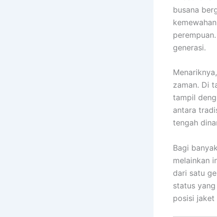
busana ber
kemewahan y
perempuan. 
generasi.
Menariknya
zaman. Di ta
tampil deng
antara trad
tengah dina
Bagi banyak
melainkan i
dari satu g
status yang
posisi jake