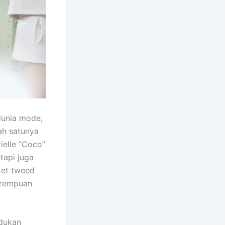
dunia mode,
ah satunya
ielle “Coco”
tapi juga
ket tweed
perempuan
dukan