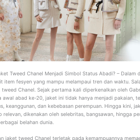
ket Tweed Chanel Menjadi Simbol Status Abadi? – Dalam 
it item fesyen yang mampu melampaui tren dan waktu. Sal
t tweed Chanel. Sejak pertama kali diperkenalkan oleh Gabr
 awal abad ke-20, jaket ini tidak hanya menjadi pakaian, te
us, keanggunan, dan kebebasan perempuan. Hingga kini, ja
p relevan, dikenakan oleh selebritas, bangsawan, hingga 
erbagai belahan dunia.
an jaket tweed Chanel terletak pada kemampuannya mema