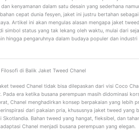
dan kenyamanan dalam satu desain yang sederhana namun 
bahan cepat dunia fesyen, jaket ini justru bertahan sebaga
aya. Artikel ini akan mengulas alasan mengapa jaket twee
di simbol status yang tak lekang oleh waktu, mulai dari sej
sain hingga pengaruhnya dalam budaya populer dan industr
 Filosofi di Balik Jaket Tweed Chanel
aket tweed Chanel tidak bisa dilepaskan dari visi Coco Ch
r. Pada era ketika busana perempuan masih didominasi kors
rat, Chanel menghadirkan konsep berpakaian yang lebih pr
terinspirasi dari pakaian pria, khususnya jaket tweed yang 
i Skotlandia. Bahan tweed yang hangat, fleksibel, dan taha
adaptasi Chanel menjadi busana perempuan yang elegan.