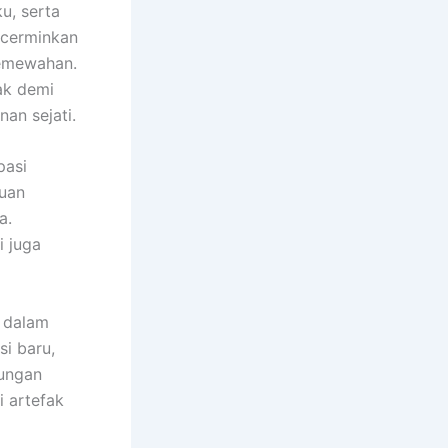
u, serta
encerminkan
kemewahan.
ak demi
nan sejati.
pasi
puan
a.
i juga
l dalam
si baru,
bungan
i artefak