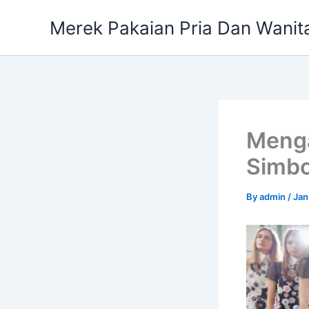
Skip
Merek Pakaian Pria Dan Wanit
to
content
Menga
Simbo
By
admin
/
Jan