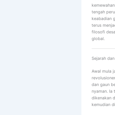
kemewahan 
tengah peru
keabadian g
terus menja
filosofi de
global.
Sejarah dan
Awal mula j
revolusione
dan gaun be
nyaman. Ia 
dikenakan d
kemudian di