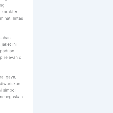
ang
 karakter
inati lintas
ubahan
jaket ini
erpaduan
p relevan di
al gaya,
 diwariskan
i simbol
n menegaskan