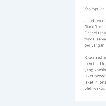
Kesimpulan
Jaket tweed
filosofi, da
Chanel ten
fungsi sebag
perjuangan 
Keberhasila
membuktikan
yang konsis
jaket tweed
jaket ini t
oleh waktu.