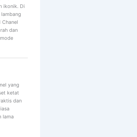
ikonik. Di
i lambang
d Chanel
arah dan
i mode
anel yang
et ketat
aktis dan
biasa
n lama