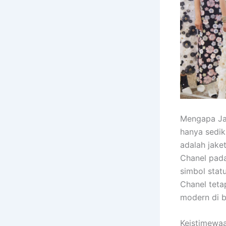
Mengapa Ja
hanya sedik
adalah jake
Chanel pada
simbol stat
Chanel teta
modern di b
Keistimewa