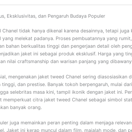
us, Eksklusivitas, dan Pengaruh Budaya Populer
 Chanel tidak hanya dikenal karena desainnya, tetapi juga
al yang melekat padanya. Proses pembuatannya yang rumit,
 bahan berkualitas tinggi dan pengerjaan detail oleh peng
enjadikan jaket ini sebagai produk eksklusif. Harga yang tin
n nilai craftsmanship dan warisan panjang yang dibawany
sial, mengenakan jaket tweed Chanel sering diasosiasikan 
a tinggi, dan prestise. Banyak tokoh berpengaruh, mulai dar
gga selebritas masa kini, tampil ikonik dengan jaket ini. P
t memperkuat citra jaket tweed Chanel sebagai simbol sta
mkan banyak orang.
ler juga memainkan peran penting dalam menjaga relevans
l. Jaket ini kerap muncul dalam film, majalah mode, dan 