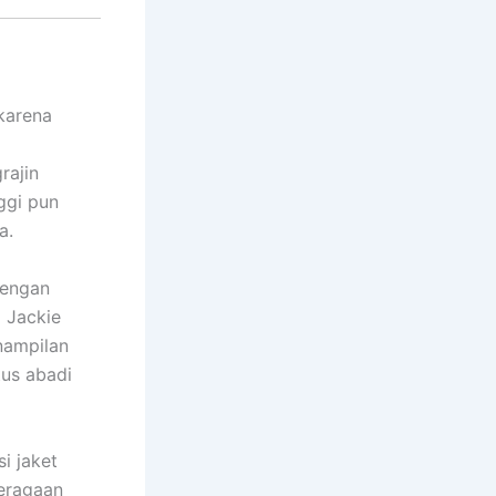
 karena
rajin
ggi pun
a.
dengan
i Jackie
enampilan
tus abadi
i jaket
peragaan