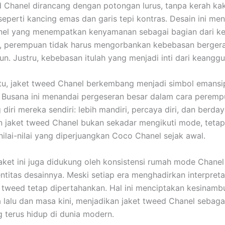
 Chanel dirancang dengan potongan lurus, tanpa kerah kak
 seperti kancing emas dan garis tepi kontras. Desain ini m
hanel yang menempatkan kenyamanan sebagai bagian dari 
l, perempuan tidak harus mengorbankan kebebasan berger
un. Justru, kebebasan itulah yang menjadi inti dari keanggu
tu, jaket tweed Chanel berkembang menjadi simbol emansi
 Busana ini menandai pergeseran besar dalam cara perem
iri mereka sendiri: lebih mandiri, percaya diri, dan berday
jaket tweed Chanel bukan sekadar mengikuti mode, tetap
ilai-nilai yang diperjuangkan Coco Chanel sejak awal.
aket ini juga didukung oleh konsistensi rumah mode Chane
ntitas desainnya. Meski setiap era menghadirkan interpreta
t tweed tetap dipertahankan. Hal ini menciptakan kesinam
 lalu dan masa kini, menjadikan jaket tweed Chanel sebaga
g terus hidup di dunia modern.