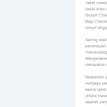
Jaket tweed
detail khas
filosofi C
Bagi Chane
tampil angg
Seiring wak
perempuan.
memandang d
Mengenakan 
merayakan n
Keabadian j
menjaga ide
esensi jake
antara masa
sejarah yan