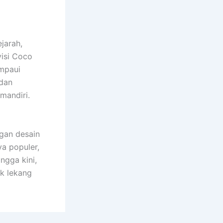
jarah,
visi Coco
mpaui
 dan
mandiri.
ngan desain
ya populer,
ngga kini,
ak lekang