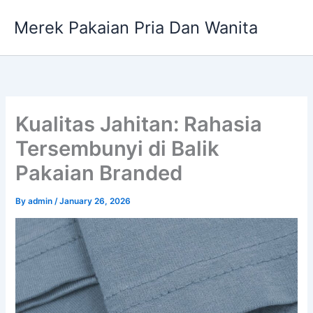
Skip
Merek Pakaian Pria Dan Wanita
to
content
Kualitas Jahitan: Rahasia
Tersembunyi di Balik
Pakaian Branded
By
admin
/
January 26, 2026